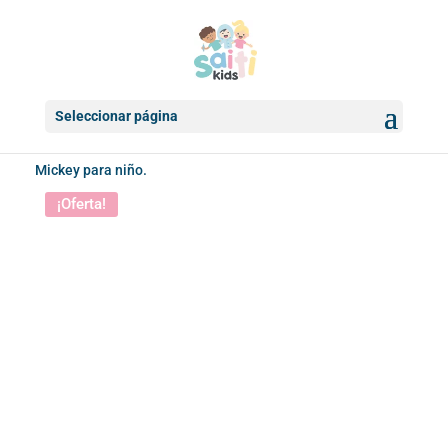
Seleccionar página
Inicio
/
Accesorios infantiles
/
Mochilas
/ Mochila carrito de
Mickey para niño.
¡Oferta!