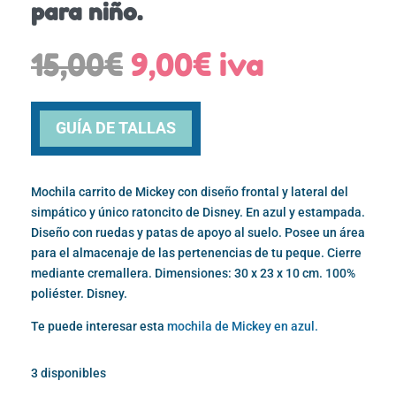
para niño.
El
El
15,00
€
9,00
€
iva
precio
precio
original
actual
era:
es:
GUÍA DE TALLAS
15,00€.
9,00€.
Mochila carrito de Mickey con diseño frontal y lateral del
simpático y único ratoncito de Disney. En azul y estampada.
Diseño con ruedas y patas de apoyo al suelo. Posee un área
para el almacenaje de las pertenencias de tu peque. Cierre
mediante cremallera. Dimensiones: 30 x 23 x 10 cm. 100%
poliéster. Disney.
Te puede interesar esta
mochila de Mickey en azul.
3 disponibles