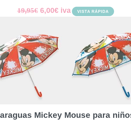
El
El
6,00
€
iva
19,95
€
VISTA RÁPIDA
precio
precio
original
actual
era:
es:
19,95€.
6,00€.
araguas Mickey Mouse para niño