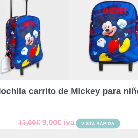
ochila carrito de Mickey para niñ
El
El
9,00
€
iva
15,00
€
VISTA RÁPIDA
precio
precio