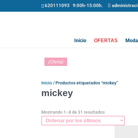
620111093
administrac
Inicio
Moda 
OFERTAS
¡Oferta!
¡Oferta!
¡Oferta!
¡Oferta!
¡Oferta!
¡Oferta!
¡Oferta!
Inicio
/ Productos etiquetados “mickey”
mickey
Ordenado
Mostrando 1–8 de 31 resultados
por
los
últimos