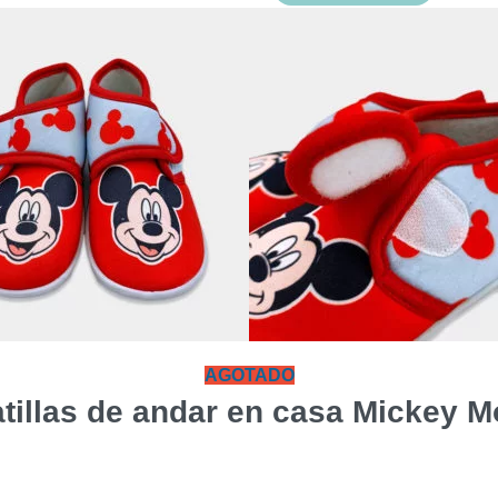
precio
precio
original
actual
era:
es:
15,00€.
7,00€.
AGOTADO
tillas de andar en casa Mickey 