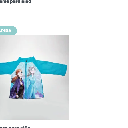
nnie para niña
ÁPIDA