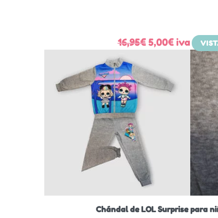
El
El
16,95
€
5,00
€
iva
VIS
precio
precio
original
actual
era:
es:
16,95€.
5,00€.
Chándal de LOL Surprise para ni