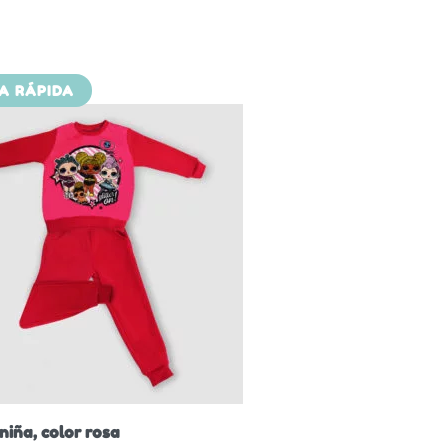
TA RÁPIDA
niña, color rosa