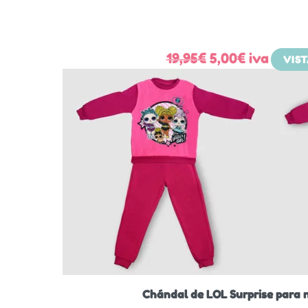
El
El
19,95
€
5,00
€
iva
VIS
precio
precio
original
actual
era:
es:
19,95€.
5,00€.
Chándal de LOL Surprise para n