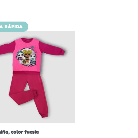
TA RÁPIDA
iña, color fucsia