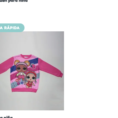
zen para niña
TA RÁPIDA
a niña