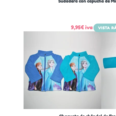
Sudadera con capucha de Mi
9,95
€
iva
VISTA R