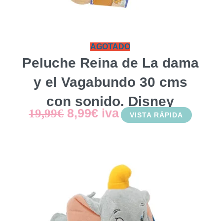
AGOTADO
Peluche Reina de La dama
y el Vagabundo 30 cms
con sonido. Disney
El
El
8,99
€
iva
19,99
€
VISTA RÁPIDA
precio
precio
original
actual
era:
es:
19,99€.
8,99€.