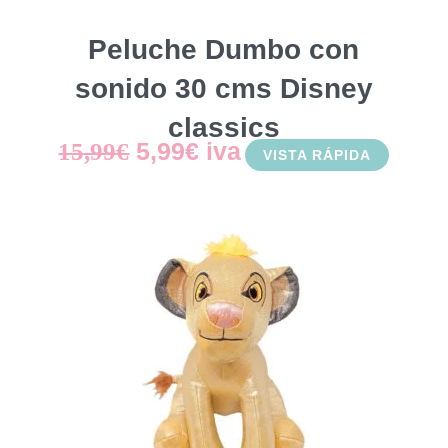
Peluche Dumbo con
sonido 30 cms Disney
classics
El
El
5,99
€
iva
15,99
€
VISTA RÁPIDA
precio
precio
original
actual
era:
es:
15,99€.
5,99€.