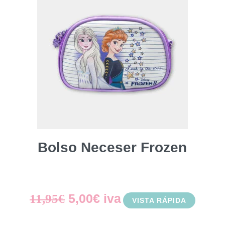
Bolso Neceser Frozen
El
El
5,00
€
iva
11,95
€
VISTA RÁPIDA
precio
precio