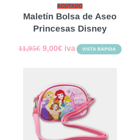
AGOTADO
Maletín Bolsa de Aseo
Princesas Disney
El
El
9,00
€
iva
11,95
€
VISTA RÁPIDA
precio
precio
original
actual
era:
es:
11,95€.
9,00€.