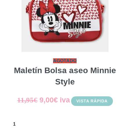
AGOTADO
Maletín Bolsa aseo Minnie
Style
El
El
9,00
€
iva
11,95
€
VISTA RÁPIDA
precio
precio
original
actual
1