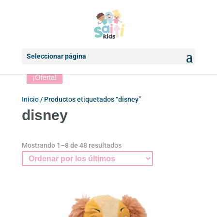
Seleccionar página
¡Oferta!
¡Oferta!
¡Oferta!
¡Oferta!
¡Oferta!
¡Oferta!
¡Oferta!
¡Oferta!
Inicio
/ Productos etiquetados “disney”
disney
Ordenado
Mostrando 1–8 de 48 resultados
por
los
últimos