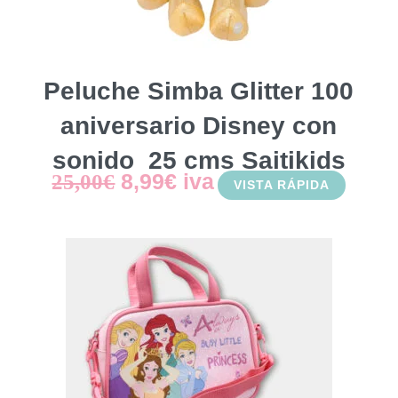
Peluche Simba Glitter 100
aniversario Disney con
sonido 25 cms Saitikids
El
El
8,99
€
iva
25,00
€
VISTA RÁPIDA
precio
precio
original
actual
era:
es:
25,00€.
8,99€.