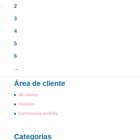
era:
es:
2
11,95€.
9,00€.
3
4
5
6
→
Área de cliente
Mi cuenta
Pedidos
Contraseña perdida
Categorías