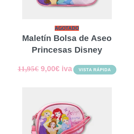
AGOTADO
Maletín Bolsa de Aseo
Princesas Disney
El
El
9,00
€
iva
11,95
€
VISTA RÁPIDA
precio
precio
original
actual
era:
es:
11,95€.
9,00€.