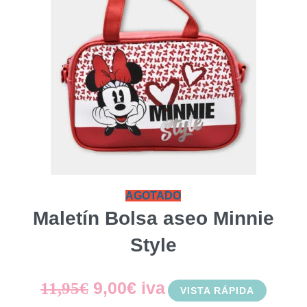
AGOTADO
Maletín Bolsa aseo Minnie
Style
El
El
9,00
€
iva
11,95
€
VISTA RÁPIDA