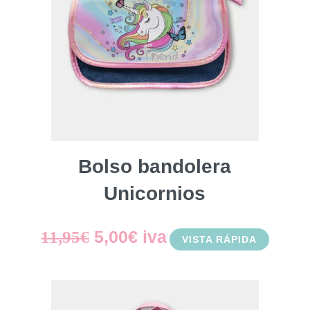
Bolso bandolera
Unicornios
El
El
5,00
€
iva
11,95
€
VISTA RÁPIDA
precio
precio
original
actual