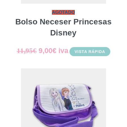
AGOTADO
Bolso Neceser Princesas
Disney
El
El
9,00
€
iva
11,95
€
VISTA RÁPIDA
precio
precio
original
actual
era:
es:
11,95€.
9,00€.