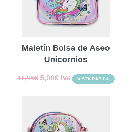
Maletín Bolsa de Aseo
Unicornios
El
El
5,00
€
iva
11,95
€
VISTA RÁPIDA
precio
precio
original
actual
era:
es:
11,95€.
5,00€.