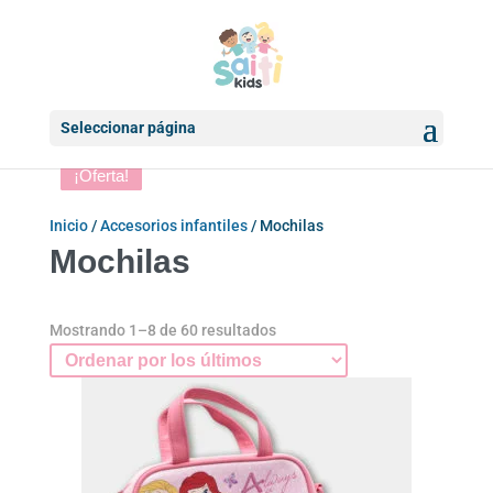
Seleccionar página
¡Oferta!
¡Oferta!
¡Oferta!
¡Oferta!
¡Oferta!
¡Oferta!
¡Oferta!
¡Oferta!
Inicio
/
Accesorios infantiles
/ Mochilas
Mochilas
Ordenado
Mostrando 1–8 de 60 resultados
por
los
últimos