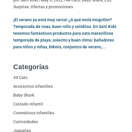
por
Saiti Kids
|
May 6, 2022
|
44 Cats
,
Baby Shark
,
LOL
Surprise
,
Ofertas y promociones
¡El verano ya está muy cerca! ¿A qué mola mogollón?
Temporada de risas, buen rollo y saliditas. En Saiti Kids
tenemos fantásticos productos para esta maravillosa
temporada de playa, solecito y buen clima: bañadores
para niños y niñas, bikinis, conjuntos de verano,...
Categorías
44 Cats
Accesorios infantiles
Baby Shark
Calzado infantil
Cosméticos infantiles
Curiosidades
Juguetes