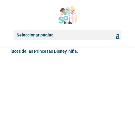
Seleccionar página
Inicio
/
Accesorios infantiles
/
Mochilas
/ Mochila 3D con
luces de las Princesas Disney, niña.