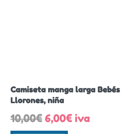
Camiseta manga larga Bebés
Llorones, niña
El
El
10,00
€
6,00
€
iva
precio
precio
original
actual