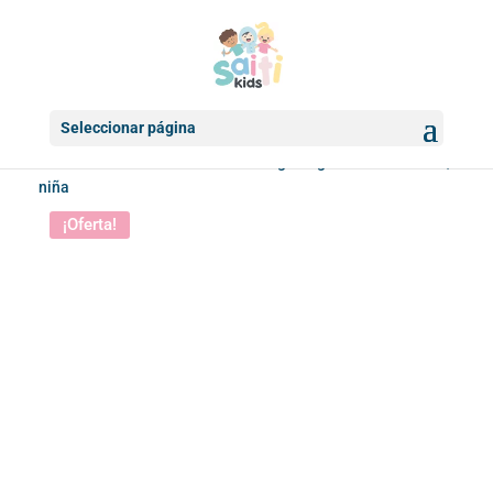
Seleccionar página
Inicio
/
Camisetas
/ Camiseta manga larga Bebés Llorones,
niña
¡Oferta!