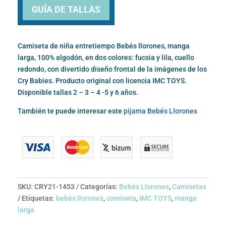
era:
es:
GUÍA DE TALLAS
10,00€.
6,00€.
Camiseta de niña entretiempo Bebés llorones, manga
larga, 100% algodón, en dos colores: fucsia y lila, cuello
redondo, con divertido diseño frontal de la imágenes de los
Cry Babies. Producto original con licencia IMC TOYS.
Disponible tallas 2 – 3 – 4 -5 y 6 años.
También te puede interesar este
pijama Bebés Llorones
SKU:
CRY21-1453
Categorías:
Bebés Llorones
,
Camisetas
Etiquetas:
bebés llorones
,
camiseta
,
IMC TOYS
,
manga
larga