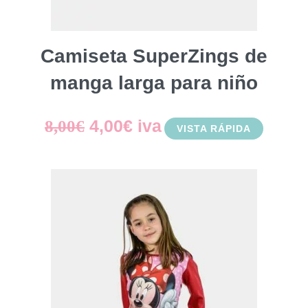
Camiseta SuperZings de
manga larga para niño
El
El
4,00
€
iva
8,00
€
VISTA RÁPIDA
precio
precio
original
actual
era:
es:
8,00€.
4,00€.