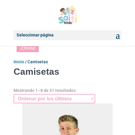
Seleccionar página
¡Oferta!
¡Oferta!
¡Oferta!
¡Oferta!
¡Oferta!
¡Oferta!
¡Oferta!
¡Oferta!
Inicio
/ Camisetas
Camisetas
Ordenado
Mostrando 1–8 de 31 resultados
por
los
últimos