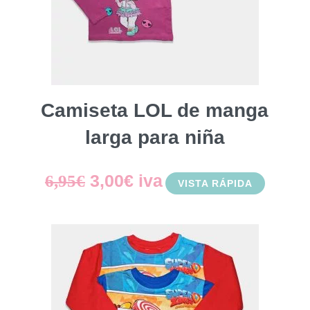
Camiseta LOL de manga
larga para niña
El
El
3,00
€
iva
6,95
€
VISTA RÁPIDA
precio
precio
original
actual
era:
es:
6,95€.
3,00€.