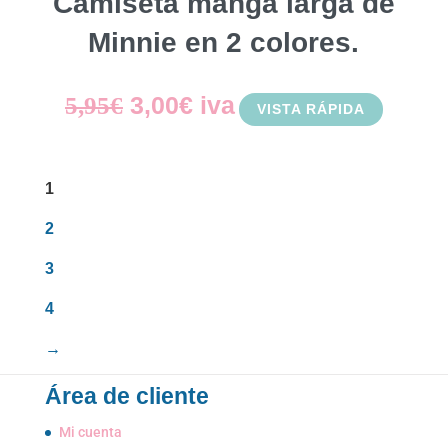
Camiseta manga larga de
Minnie en 2 colores.
El
El
3,00
€
iva
5,95
€
VISTA RÁPIDA
precio
precio
original
actual
1
era:
es:
2
5,95€.
3,00€.
3
4
→
Área de cliente
Mi cuenta