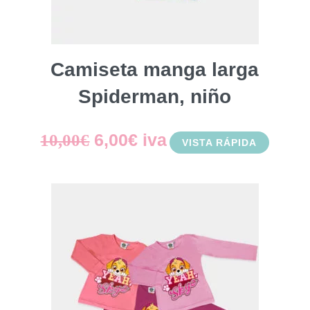
Camiseta manga larga
Spiderman, niño
El
El
6,00
€
iva
10,00
€
VISTA RÁPIDA
precio
precio
original
actual
era:
es:
10,00€.
6,00€.