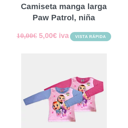
Camiseta manga larga
Paw Patrol, niña
El
El
5,00
€
iva
10,00
€
VISTA RÁPIDA
precio
precio
original
actual
era:
es:
10,00€.
5,00€.