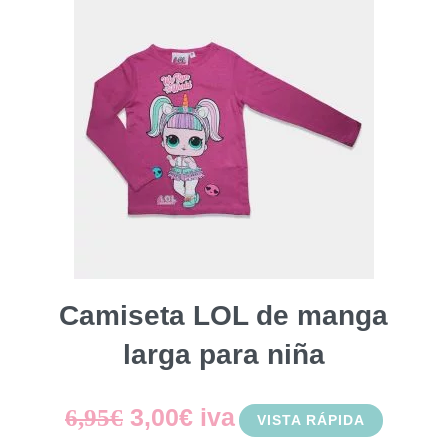
Camiseta LOL de manga
larga para niña
El
El
3,00
€
iva
6,95
€
VISTA RÁPIDA