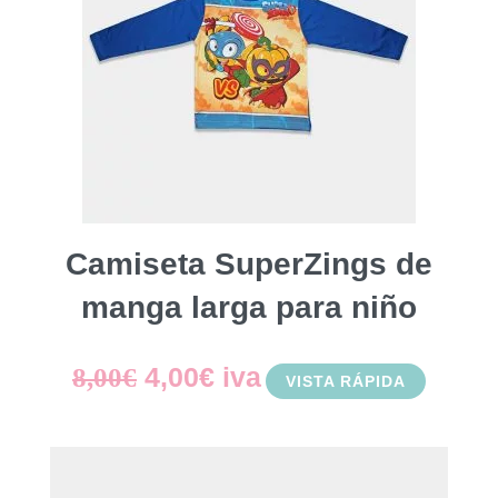
Camiseta SuperZings de
manga larga para niño
El
El
4,00
€
iva
8,00
€
VISTA RÁPIDA
precio
precio
original
actual