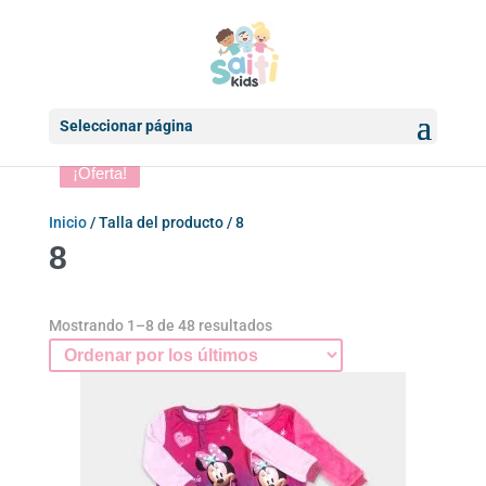
Seleccionar página
¡Oferta!
¡Oferta!
¡Oferta!
¡Oferta!
¡Oferta!
¡Oferta!
¡Oferta!
¡Oferta!
Inicio
/ Talla del producto / 8
8
Ordenado
Mostrando 1–8 de 48 resultados
por
los
últimos