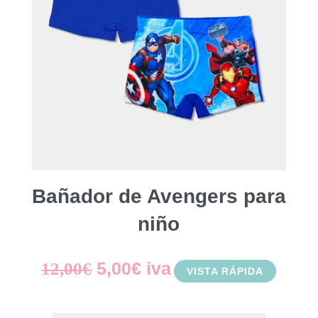
Bañador de Avengers para
niño
El
El
5,00
€
iva
12,00
€
VISTA RÁPIDA
precio
precio