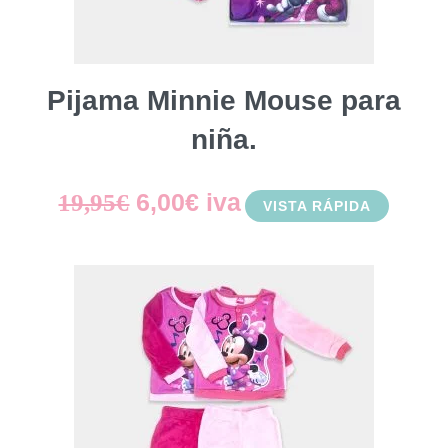
Pijama Minnie Mouse para
niña.
El
El
6,00
€
iva
19,95
€
VISTA RÁPIDA
precio
precio
original
actual
era:
es:
19,95€.
6,00€.