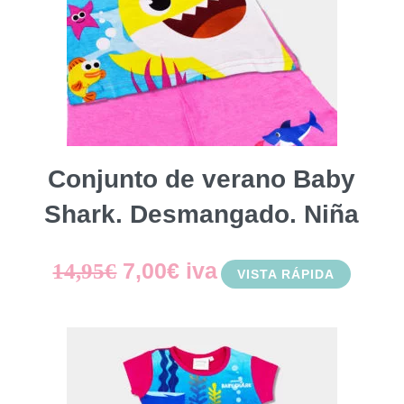
Conjunto de verano Baby
Shark. Desmangado. Niña
El
El
7,00
€
iva
14,95
€
VISTA RÁPIDA
precio
precio
original
actual
era:
es: