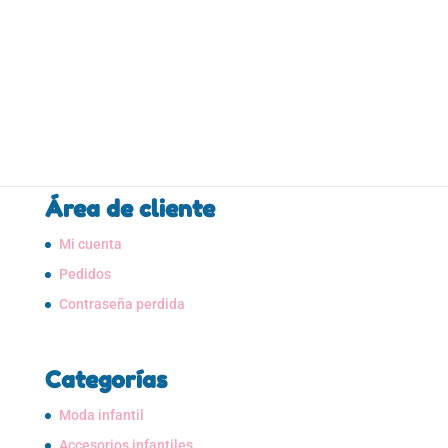
precio
precio
VISTA RÁPIDA
original
actual
era:
es:
14,00€.
7,00€.
Área de cliente
Mi cuenta
Pedidos
Contraseña perdida
Categorías
Moda infantil
Accesorios infantiles