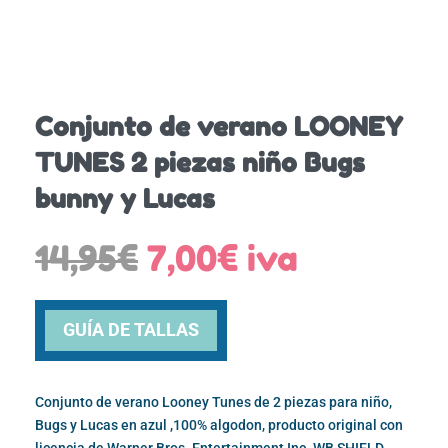
Conjunto de verano LOONEY
TUNES 2 piezas niño Bugs
bunny y Lucas
El
El
14,95
€
7,00
€
iva
precio
precio
original
actual
era:
es:
GUÍA DE TALLAS
14,95€.
7,00€.
Conjunto de verano Looney Tunes de 2 piezas para niño,
Bugs y Lucas en azul ,100% algodon, producto original con
licencia de Warner Bros. Entertainment Inc. WB SHIELD,