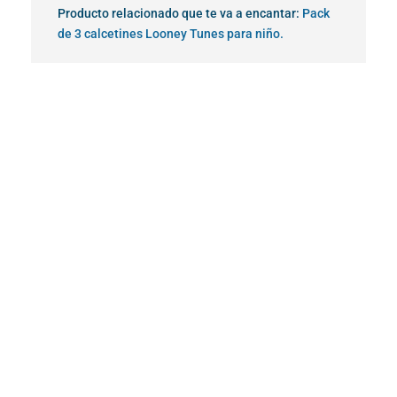
Producto relacionado que te va a encantar:
Pack
de 3 calcetines Looney Tunes para niño.
¡Oferta!
¡Oferta!
¡Oferta!
¡Oferta!