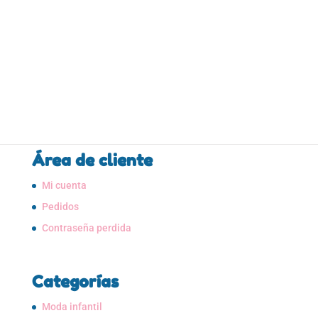
precio
precio
iva
VISTA
original
actual
RÁPIDA
era:
es:
1,95€.
0,50€.
Área de cliente
Mi cuenta
Pedidos
Contraseña perdida
Categorías
Moda infantil