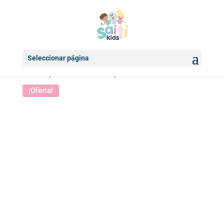
Seleccionar página
Inicio
/
Papelería
/ Set de 10 lápices de colores de LOL
¡Oferta!