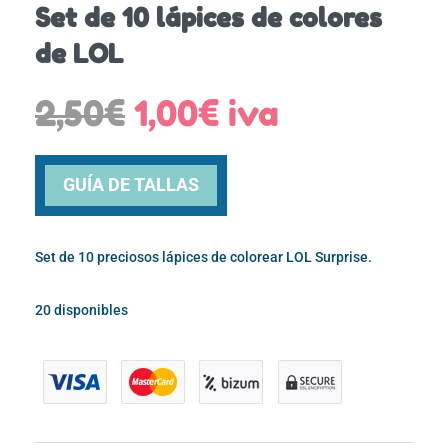
Set de 10 lápices de colores
de LOL
El
El
2,50
€
1,00
€
iva
precio
precio
original
actual
era:
es:
GUÍA DE TALLAS
2,50€.
1,00€.
Set de 10 preciosos lápices de colorear LOL Surprise.
20 disponibles