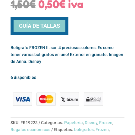
El
El
1,50
€
0,50
€
iva
precio
precio
original
actual
era:
es:
GUÍA DE TALLAS
1,50€.
0,50€.
Bolígrafo FROZEN II. son 4 preciosos colores. Es como
tener varios bolígrafos en uno! Exterior en granate. Imagen
de Anna. Disney
6 disponibles
SKU:
FR19223
Categorías:
Papelería
,
Disney
,
Frozen
,
Regalos económicos
Etiquetas:
boligrafos
,
Frozen
,