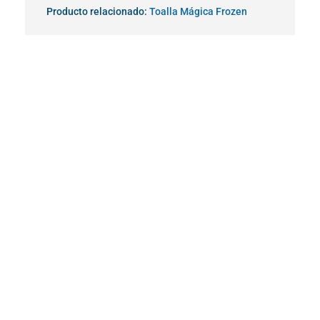
Producto relacionado:
Toalla Mágica Frozen
¡Oferta!
¡Oferta!
¡Oferta!
¡Oferta!
Bolígrafo LOL