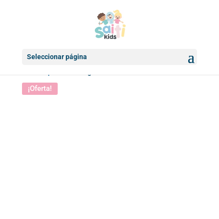
Seleccionar página
Inicio
/
Papelería
/ Bolígrafo FROZEN II
¡Oferta!