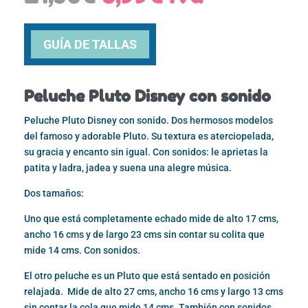
precio
precio
original
actual
era:
es:
GUÍA DE TALLAS
21,50€.
8,99€.
Peluche Pluto Disney con sonido
Peluche Pluto Disney con sonido. Dos hermosos modelos
del famoso y adorable Pluto. Su textura es aterciopelada,
su gracia y encanto sin igual. Con sonidos: le aprietas la
patita y ladra, jadea y suena una alegre música.
Dos tamaños:
Uno que está completamente echado mide de alto 17 cms,
ancho 16 cms y de largo 23 cms sin contar su colita que
mide 14 cms. Con sonidos.
El otro peluche es un Pluto que está sentado en posición
relajada. Mide de alto 27 cms, ancho 16 cms y largo 13 cms
sin contar la cola que mide 14 cms. También con sonidos.