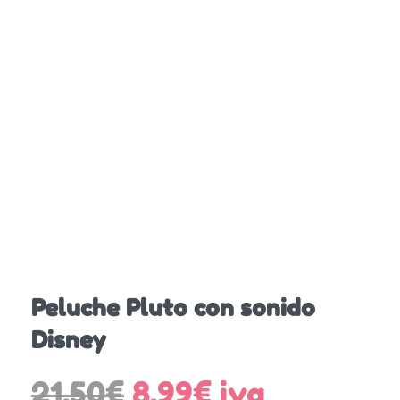
Peluche Pluto con sonido
Disney
El
El
21,50
€
8,99
€
iva