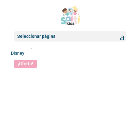
Seleccionar página
Inicio
/
Juguetes
/
Peluches
/ Peluche Pluto con sonido
Disney
¡Oferta!