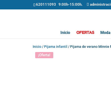
620111093
administrac
OFERTAS
Inicio
Moda 
Inicio
/
Pijama infantil
/ Pijama de verano Minnie 
¡Oferta!