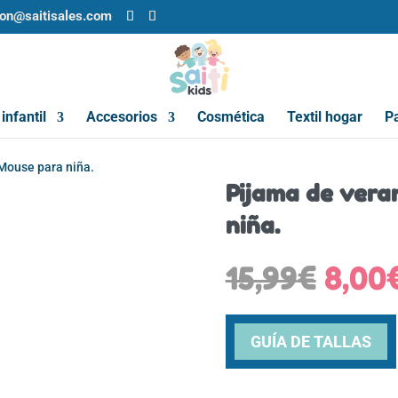
ion@saitisales.com
infantil
Accesorios
Cosmética
Textil hogar
Pa
Mouse para niña.
Pijama de vera
niña.
El
15,99
€
8,00
prec
origi
era:
GUÍA DE TALLAS
15,99