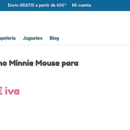
Envío GRATIS a partir de 60€*
Mi cuenta
pelería
Juguetes
Blog
no Minnie Mouse para
El
€
iva
io
precio
nal
actual
es:
€.
8,00€.