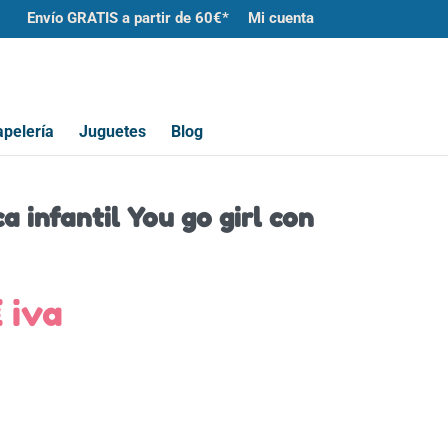
Envío GRATIS a partir de 60€*
Mi cuenta
pelería
Juguetes
Blog
a infantil You go girl con
El
€
iva
io
precio
nal
actual
es:
€.
1,00€.