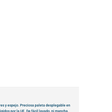
dores y espejo. Preciosa paleta desplegable en
gidos por la UE. De fácil lavado, ni mancha,