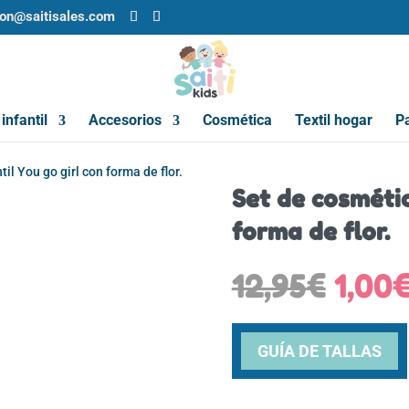
ion@saitisales.com
infantil
Accesorios
Cosmética
Textil hogar
Pa
il You go girl con forma de flor.
Set de cosmétic
forma de flor.
El
12,95
€
1,00
prec
origi
era:
GUÍA DE TALLAS
12,95