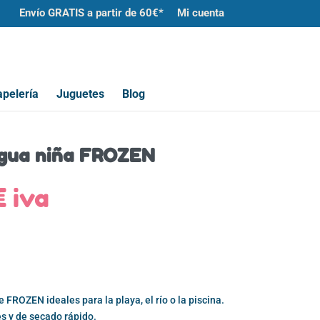
Envío GRATIS a partir de 60€*
Mi cuenta
pelería
Juguetes
Blog
agua niña FROZEN
El
€
iva
io
precio
nal
actual
es:
€.
6,00€.
 FROZEN ideales para la playa, el río o la piscina.
s y de secado rápido.