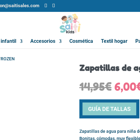
ion@saitisales.com
infantil
Accesorios
Cosmética
Textil hogar
Pa
 FROZEN
Zapatillas de 
El
14,95
€
6,00
prec
origi
era:
GUÍA DE TALLAS
14,95
Zapatillas de agua para niña de
Bonitas, cómodas, muy flexible