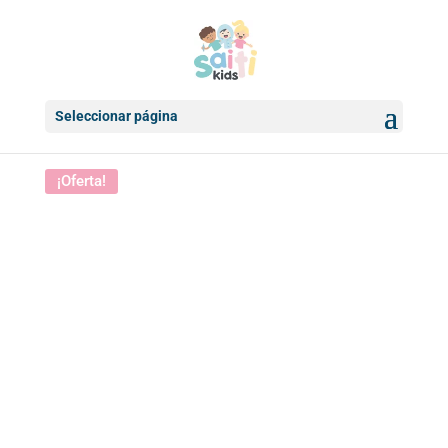
Seleccionar página
Inicio
/
Calzado infantil
/ Pantuflas UNICORNIOS niña
¡Oferta!