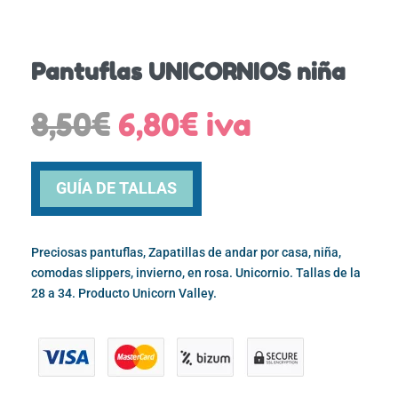
Pantuflas UNICORNIOS niña
El
El
8,50
€
6,80
€
iva
precio
precio
original
actual
era:
es:
GUÍA DE TALLAS
8,50€.
6,80€.
Preciosas pantuflas, Zapatillas de andar por casa, niña,
comodas slippers, invierno, en rosa. Unicornio. Tallas de la
28 a 34. Producto Unicorn Valley.