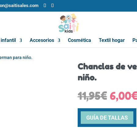
ion@saitisales.com
infantil
Accesorios
Cosmética
Textil hogar
Pa
erman para niño.
Chanclas de ve
niño.
El
11,95
€
6,00
preci
origi
era:
GUÍA DE TALLAS
11,95€