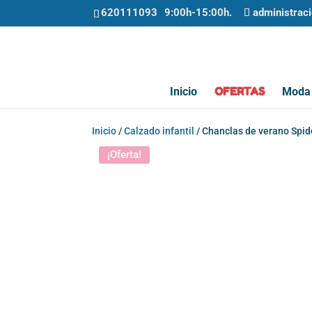
620111093
administrac
OFERTAS
Inicio
Moda 
Inicio
/
Calzado infantil
/ Chanclas de verano Spid
¡Oferta!