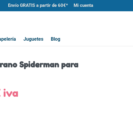
Envío GRATIS a partir de 60€*
Mi cuenta
pelería
Juguetes
Blog
rano Spiderman para
El
€
iva
o
precio
nal
actual
es:
.
6,00€.