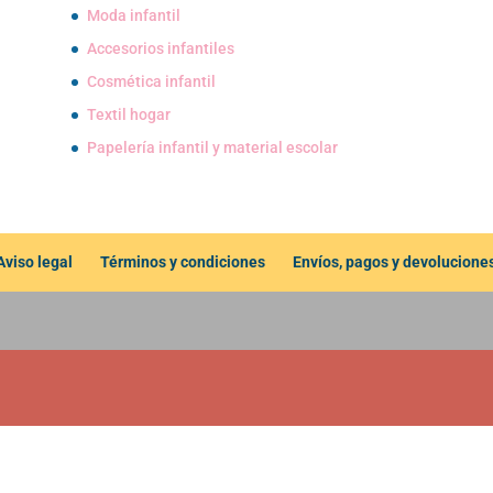
Moda infantil
Accesorios infantiles
Cosmética infantil
Textil hogar
Papelería infantil y material escolar
Aviso legal
Términos y condiciones
Envíos, pagos y devolucione