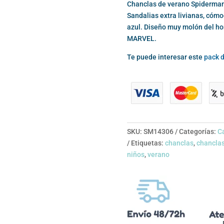
Chanclas de verano Spiderman p
Sandalias extra livianas, cómo
azul. Diseño muy molón del hom
MARVEL.
Te puede interesar este
pack d
SKU:
SM14306
Categorías:
Ca
Etiquetas:
chanclas
,
chanclas
niños
,
verano