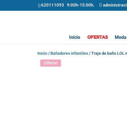
620111093
administrac
OFERTAS
Inicio
Moda 
Inicio
/
Bañadores infantiles
/ Traje de baño LOL n
¡Oferta!