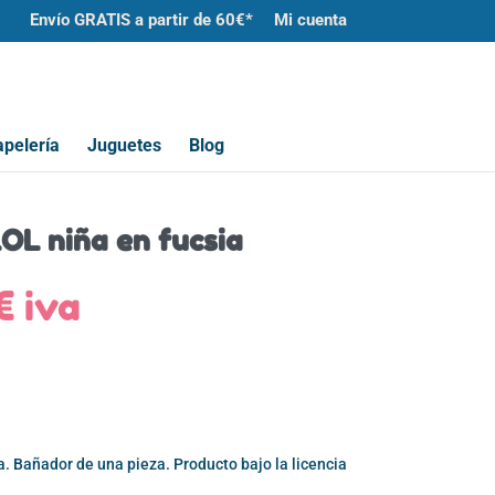
Envío GRATIS a partir de 60€*
Mi cuenta
pelería
Juguetes
Blog
OL niña en fucsia
El
€
iva
io
precio
nal
actual
es:
0€.
4,00€.
. Bañador de una pieza. Producto bajo la licencia