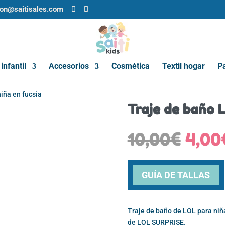
ion@saitisales.com
infantil
Accesorios
Cosmética
Textil hogar
Pa
iña en fucsia
Traje de baño L
El
10,00
€
4,00
prec
origi
era:
GUÍA DE TALLAS
10,0
Traje de baño de LOL para niña
de LOL SURPRISE.