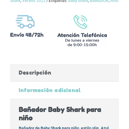
Shark
,
Verano 2022
Etiquetas:
baby shark
,
BAÑADOR
,
niño
Descripción
Información adicional
Bañador Baby Shark para
niño
Bañador de Baby Shark para niño, estilo slip. Azul