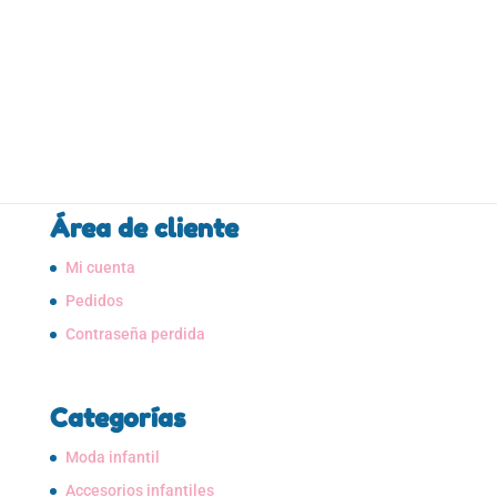
VISTA RÁPIDA
original
actual
era:
es:
10,95€.
5,00€.
Área de cliente
Mi cuenta
Pedidos
Contraseña perdida
Categorías
Moda infantil
Accesorios infantiles