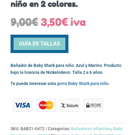
niño en 2 colores.
El
El
9,00
€
3,50
€
iva
precio
precio
original
actual
era:
es:
GUÍA DE TALLAS
9,00€.
3,50€.
Bañador de Baby Shark para niño. Azul y Marino. Producto
bajo la licencia de Nickelodeon. Talla 2 a 6 años.
Te puede interesar esta
gorra Baby Shark para niño.
SKU:
BAB21-0472
Categorías:
Bañadores infantiles
,
Baby