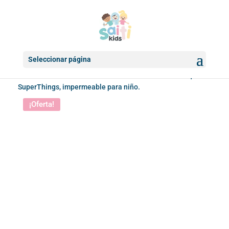
Seleccionar página
Inicio
/
Accesorios infantiles
/
Para la lluvia
/ Chubasquero
SuperThings, impermeable para niño.
¡Oferta!