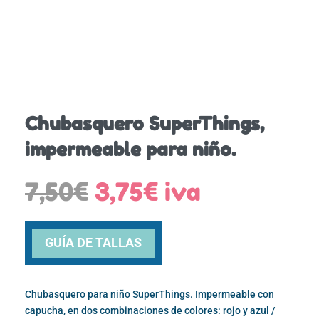
Chubasquero SuperThings,
impermeable para niño.
El
El
7,50
€
3,75
€
iva
precio
precio
original
actual
era:
es:
GUÍA DE TALLAS
7,50€.
3,75€.
Chubasquero para niño SuperThings. Impermeable con
capucha, en dos combinaciones de colores: rojo y azul /