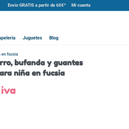
Envío GRATIS a partir de 60€*
Mi cuenta
pelería
Juguetes
Blog
 en fucsia
rro, bufanda y guantes
ara niña en fucsia
El
iva
o
precio
al
actual
es:
4,00€.