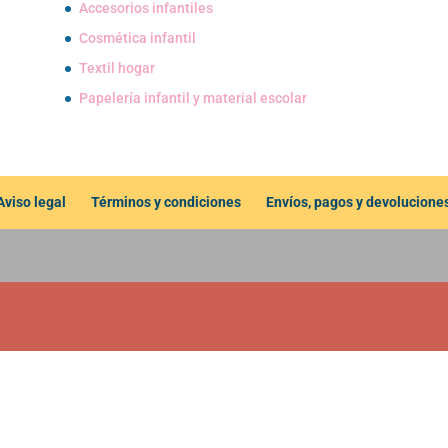
Accesorios infantiles
Cosmética infantil
Textil hogar
Papelería infantil y material escolar
Aviso legal
Términos y condiciones
Envíos, pagos y devolucione