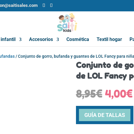
ion@saitisales.com
infantil
Accesorios
Cosmética
Textil hogar
Pa
bufandas
/ Conjunto de gorro, bufanda y guantes de LOL Fancy para niña
Conjunto de go
de LOL Fancy p
El
8,95
€
4,00
€
preci
origin
era:
GUÍA DE TALLAS
8,95€.