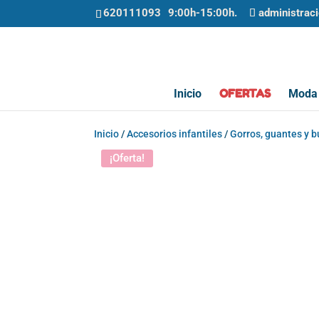
620111093
administrac
OFERTAS
Inicio
Moda 
Inicio
/
Accesorios infantiles
/
Gorros, guantes y 
¡Oferta!