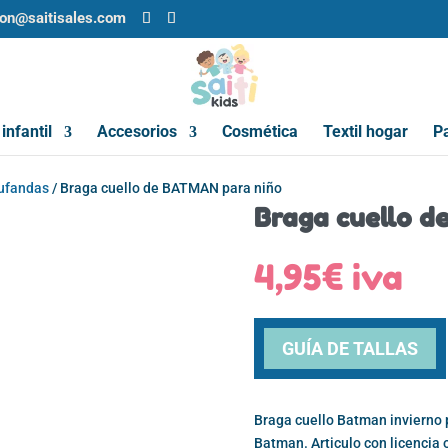
ion@saitisales.com
infantil
Accesorios
Cosmética
Textil hogar
Pa
bufandas
/ Braga cuello de BATMAN para niño
Braga cuello d
4,95
€
iva
GUÍA DE TALLAS
Braga cuello Batman invierno 
Batman. Articulo con licencia o