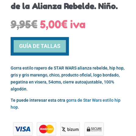
de la Alianza Rebelde. Niño.
El
El
9,95
€
5,00
€
iva
precio
precio
original
actual
era:
es:
GUÍA DE TALLAS
9,95€.
5,00€.
Gorra estilo rapero de STAR WARS alianza rebelde, hip hop,
gris y gris marengo, chico, producto oficial, logo bordado,
pegatina en visera, 54cms, cierre autoajustable, 100%
algodón.
Te puede interesar esta otra
gorra de Star Wars estilo hip
hop.