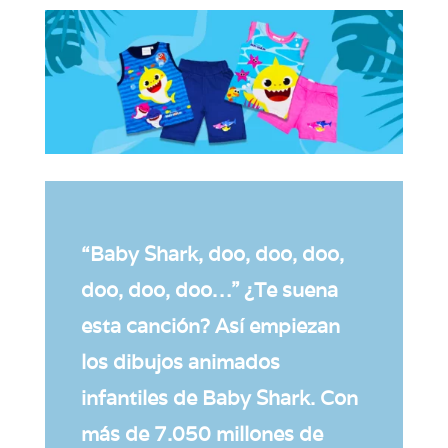
“Baby Shark, doo, doo, doo,
doo, doo, doo
…” ¿Te suena
esta canción? Así empiezan
los dibujos animados
infantiles de Baby Shark. Con
más de 7.050 millones de