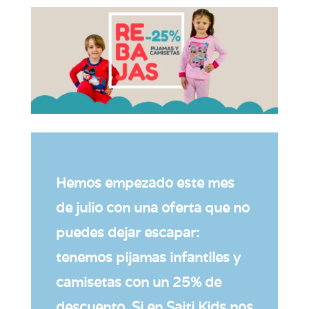
Hemos empezado este mes
de julio con una oferta que no
puedes dejar escapar:
tenemos pijamas infantiles y
camisetas con un 25% de
descuento. Si en Saiti Kids nos