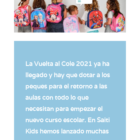
La Vuelta al Cole 2021 ya ha
llegado y hay que dotar a los
peques para el retorno a las
aulas con todo lo que
necesitan para empezar el
nuevo curso escolar. En Saiti
Kids hemos lanzado muchas