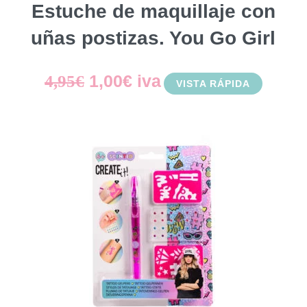
Estuche de maquillaje con
uñas postizas. You Go Girl
El
El
1,00
€
iva
4,95
€
VISTA RÁPIDA
precio
precio
original
actual
era:
es:
4,95€.
1,00€.