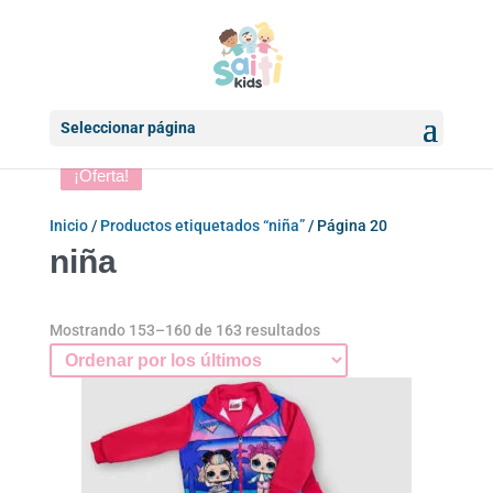
Seleccionar página
¡Oferta!
¡Oferta!
¡Oferta!
¡Oferta!
¡Oferta!
¡Oferta!
Inicio
/
Productos etiquetados “niña”
/ Página 20
niña
Ordenado
Mostrando 153–160 de 163 resultados
por
los
últimos