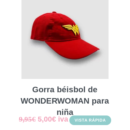
Gorra béisbol de
WONDERWOMAN para
niña
El
El
5,00
€
iva
9,95
€
VISTA RÁPIDA