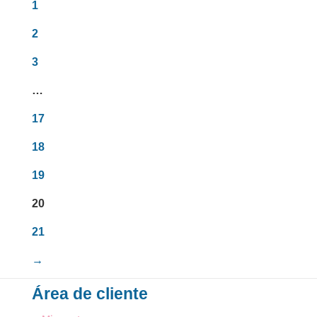
era:
es:
1
3,95€.
1,00€.
2
3
…
17
18
19
20
21
→
Área de cliente