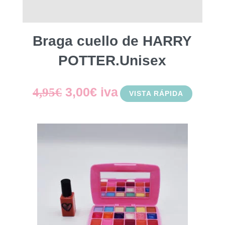
Braga cuello de HARRY
POTTER.Unisex
El
El
3,00
€
iva
4,95
€
VISTA RÁPIDA
precio
precio
original
actual
era:
es:
4,95€.
3,00€.