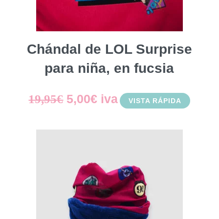
Chándal de LOL Surprise
para niña, en fucsia
El
El
5,00
€
iva
19,95
€
VISTA RÁPIDA
precio
precio
original
actual
era:
es:
19,95€.
5,00€.