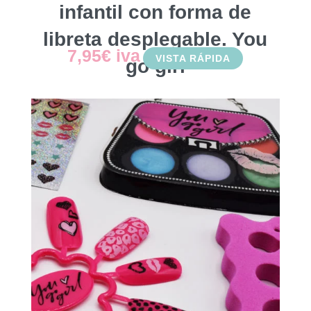
infantil con forma de
libreta desplegable. You
7,95
€
iva
VISTA RÁPIDA
go girl