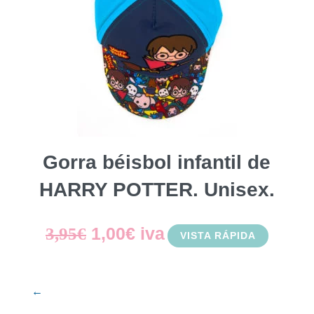
Gorra béisbol infantil de
HARRY POTTER. Unisex.
El
El
1,00
€
iva
3,95
€
VISTA RÁPIDA
precio
precio
original
actual
←