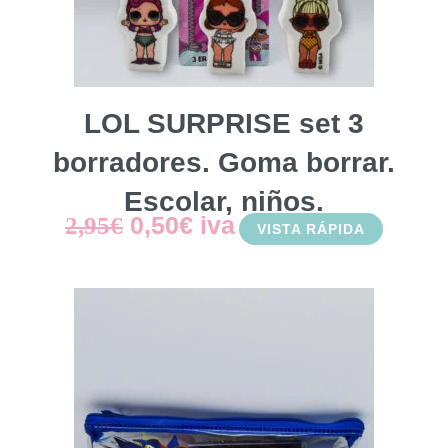
LOL SURPRISE set 3
borradores. Goma borrar.
Escolar, niños.
El
El
0,50
€
iva
2,95
€
VISTA RÁPIDA
precio
precio
original
actual
era:
es:
2,95€.
0,50€.