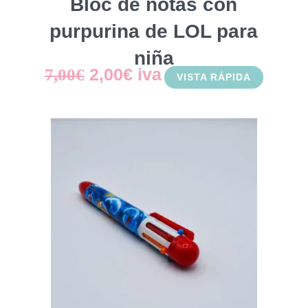
Bloc de notas con
purpurina de LOL para
niña
El
El
2,00
€
iva
7,00
€
VISTA RÁPIDA
precio
precio
original
actual
era:
es:
7,00€.
2,00€.