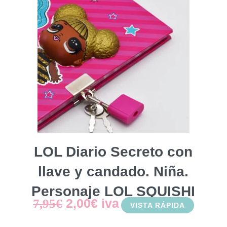
LOL Diario Secreto con
llave y candado. Niña.
Personaje LOL SQUISHI
El
El
2,00
€
iva
7,95
€
VISTA RÁPIDA
precio
precio