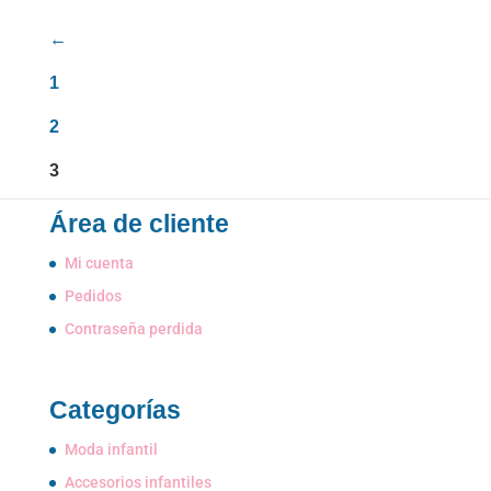
original
actual
←
era:
es:
1
7,95€.
2,00€.
2
3
Área de cliente
Mi cuenta
Pedidos
Contraseña perdida
Categorías
Moda infantil
Accesorios infantiles