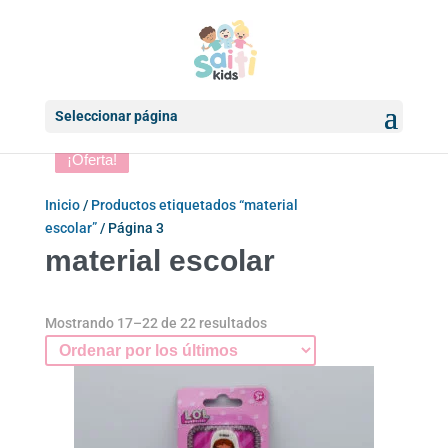
Seleccionar página
¡Oferta!
¡Oferta!
¡Oferta!
¡Oferta!
¡Oferta!
¡Oferta!
Inicio
/
Productos etiquetados “material
escolar”
/ Página 3
material escolar
Ordenado
Mostrando 17–22 de 22 resultados
por
los
últimos