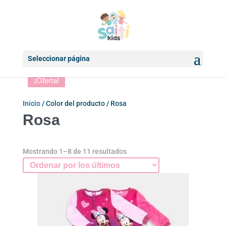
Seleccionar página
¡Oferta!
¡Oferta!
¡Oferta!
¡Oferta!
¡Oferta!
¡Oferta!
¡Oferta!
Inicio
/ Color del producto / Rosa
Rosa
Ordenado
Mostrando 1–8 de 11 resultados
por
los
últimos