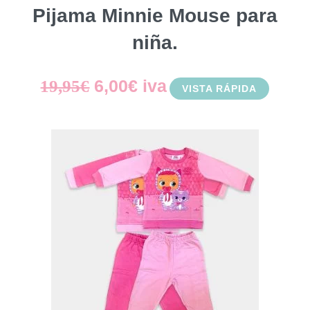
Pijama Minnie Mouse para
niña.
El
El
6,00
€
iva
19,95
€
VISTA RÁPIDA
precio
precio
original
actual
era:
es:
19,95€.
6,00€.