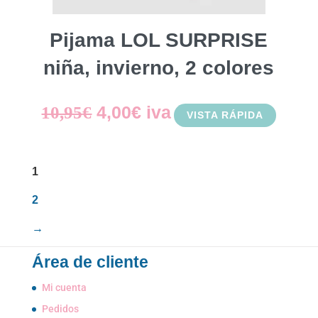
Pijama LOL SURPRISE
niña, invierno, 2 colores
El
El
4,00
€
iva
10,95
€
VISTA RÁPIDA
precio
precio
original
actual
1
era:
es:
2
10,95€.
4,00€.
→
Área de cliente
Mi cuenta
Pedidos