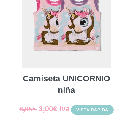
Camiseta UNICORNIO
niña
El
El
3,00
€
iva
8,95
€
VISTA RÁPIDA
precio
precio