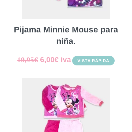
Pijama Minnie Mouse para
niña.
El
El
6,00
€
iva
19,95
€
VISTA RÁPIDA
precio
precio
original
actual
era:
es:
19,95€.
6,00€.