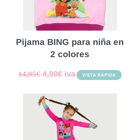
Pijama BING para niña en
2 colores
El
El
4,00
€
iva
14,95
€
VISTA RÁPIDA
precio
precio
original
actual
era:
es:
14,95€.
4,00€.