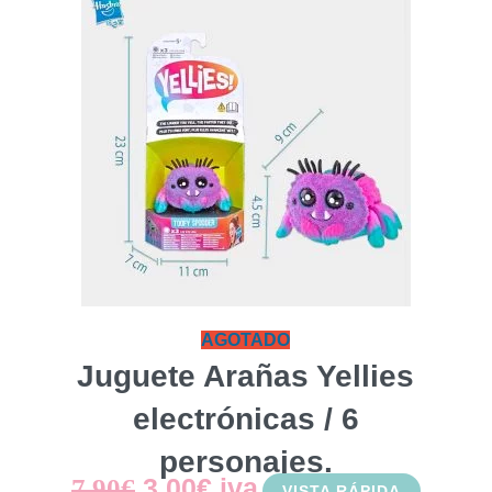
AGOTADO
Juguete Arañas Yellies
electrónicas / 6
personajes.
El
El
3,00
€
iva
7,90
€
VISTA RÁPIDA