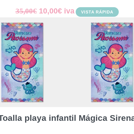
El
El
10,00
€
iva
35,00
€
VISTA RÁPIDA
precio
precio
original
actual
era:
es:
35,00€.
10,00€.
Toalla playa infantil Mágica Siren