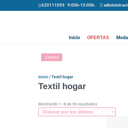
620111093
administrac
Inicio
Moda 
OFERTAS
¡Oferta!
¡Oferta!
¡Oferta!
¡Oferta!
¡Oferta!
¡Oferta!
¡Oferta!
¡Oferta!
Inicio
/ Textil hogar
Textil hogar
Ordenado
Mostrando 1–8 de 59 resultados
por
los
últimos