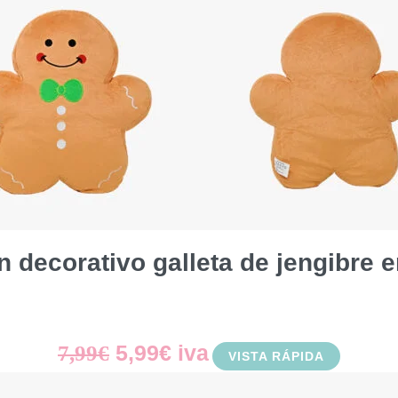
n decorativo galleta de jengibre 
El
El
5,99
€
iva
7,99
€
VISTA RÁPIDA
precio
precio