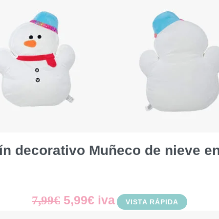
original
actual
era:
es:
7,99€.
5,99€.
ín decorativo Muñeco de nieve e
El
El
5,99
€
iva
7,99
€
VISTA RÁPIDA