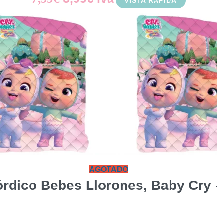
VISTA RÁPIDA
precio
precio
original
actual
era:
es:
7,99€.
5,99€.
AGOTADO
rdico Bebes Llorones, Baby Cry 