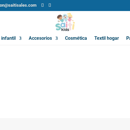
ion@saitisales.com
infantil
Accesorios
Cosmética
Textil hogar
P