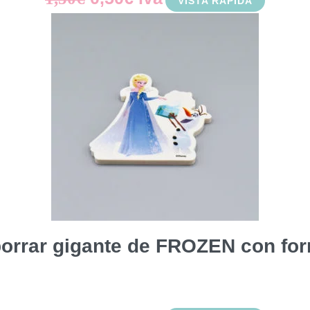
VISTA RÁPIDA
precio
precio
original
actual
era:
es:
1,50€.
0,50€.
orrar gigante de FROZEN con for