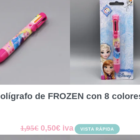
original
actual
era:
es:
8,95€.
3,00€.
olígrafo de FROZEN con 8 colore
El
El
0,50
€
iva
1,95
€
VISTA RÁPIDA