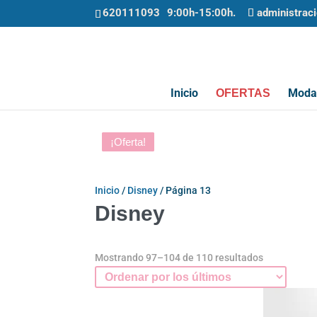
620111093
administrac
Inicio
Moda 
OFERTAS
¡Oferta!
¡Oferta!
¡Oferta!
¡Oferta!
¡Oferta!
¡Oferta!
¡Oferta!
Inicio
/
Disney
/ Página 13
Disney
Ordenado
Mostrando 97–104 de 110 resultados
por
los
últimos