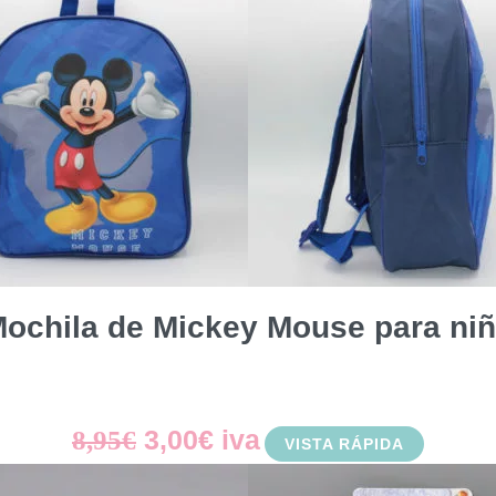
ochila de Mickey Mouse para ni
El
El
3,00
€
iva
8,95
€
VISTA RÁPIDA
precio
precio