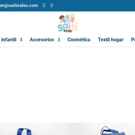
ion@saitisales.com
infantil
Accesorios
Cosmética
Textil hogar
P