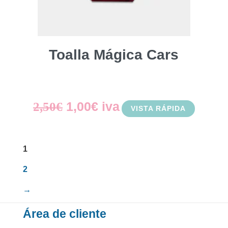
Toalla Mágica Cars
El
El
1,00
€
iva
2,50
€
VISTA RÁPIDA
precio
precio
original
actual
1
era:
es:
2
2,50€.
1,00€.
→
Área de cliente