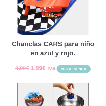
Chanclas CARS para niño
en azul y rojo.
El
El
1,99
€
iva
3,99
€
VISTA RÁPIDA
precio
precio
original
actual
era:
es: