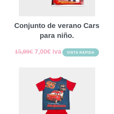
Conjunto de verano Cars
para niño.
El
El
7,00
€
iva
15,99
€
VISTA RÁPIDA
precio
precio
original
actual
era:
es:
15,99€.
7,00€.