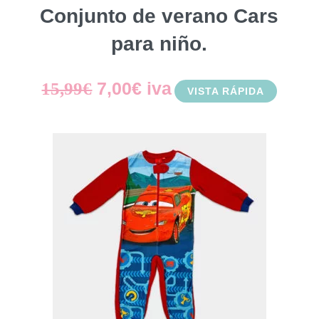
Conjunto de verano Cars
para niño.
El
El
7,00
€
iva
15,99
€
VISTA RÁPIDA
precio
precio
original
actual
era:
es:
15,99€.
7,00€.