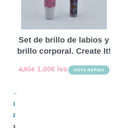
Set de brillo de labios y
brillo corporal. Create It!
El
El
1,00
€
iva
4,95
€
VISTA RÁPIDA
precio
precio
original
actual
←
era:
es:
1
4,95€.
1,00€.
2
3