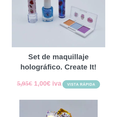
Set de maquillaje
holográfico. Create It!
El
El
1,00
€
iva
5,95
€
VISTA RÁPIDA
precio
precio
original
actual
era:
es: