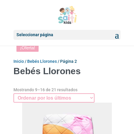
Seleccionar página
¡Oferta!
¡Oferta!
¡Oferta!
¡Oferta!
¡Oferta!
Inicio
/
Bebés Llorones
/ Página 2
Bebés Llorones
Ordenado
Mostrando 9–16 de 21 resultados
por
los
últimos