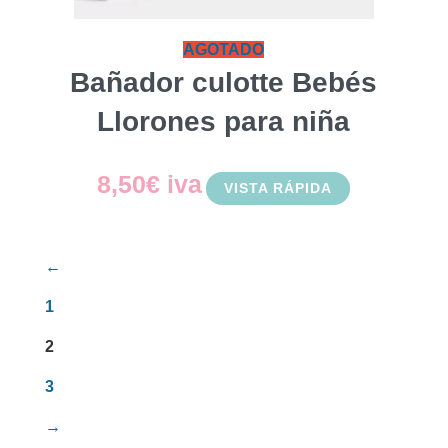
AGOTADO
Bañador culotte Bebés
Llorones para niña
8,50
€
iva
VISTA RÁPIDA
←
1
2
3
→