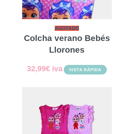
AGOTADO
Colcha verano Bebés
Llorones
32,99
€
iva
VISTA RÁPIDA