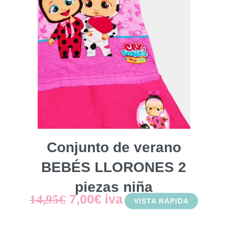
Conjunto de verano
BEBÉS LLORONES 2
piezas niña
El
El
7,00
€
iva
14,95
€
VISTA RÁPIDA
precio
precio