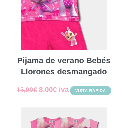
Pijama de verano Bebés
Llorones desmangado
El
El
8,00
€
iva
15,99
€
VISTA RÁPIDA
precio
precio
original
actual
era:
es: