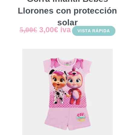
Llorones con protección
solar
El
El
3,00
€
iva
5,00
€
VISTA RÁPIDA
precio
precio
original
actual
era:
es:
5,00€.
3,00€.