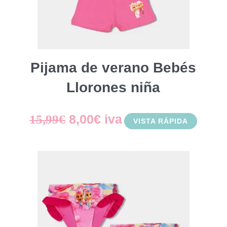
Pijama de verano Bebés
Llorones niña
El
El
8,00
€
iva
15,99
€
VISTA RÁPIDA
precio
precio
original
actual
era:
es:
15,99€.
8,00€.