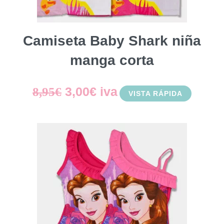
Camiseta Baby Shark niña
manga corta
El
El
3,00
€
iva
8,95
€
VISTA RÁPIDA
precio
precio
original
actual
era:
es:
8,95€.
3,00€.