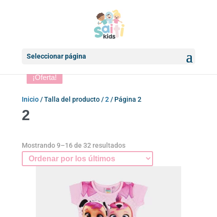
Seleccionar página
¡Oferta!
¡Oferta!
¡Oferta!
¡Oferta!
¡Oferta!
¡Oferta!
¡Oferta!
¡Oferta!
Inicio
/ Talla del producto /
2
/ Página 2
2
Ordenado
Mostrando 9–16 de 32 resultados
por
los
últimos