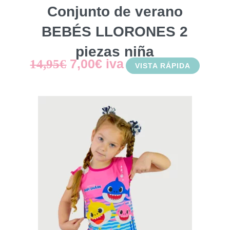
Conjunto de verano
BEBÉS LLORONES 2
piezas niña
El
El
7,00
€
iva
14,95
€
VISTA RÁPIDA
precio
precio
original
actual
era:
es:
14,95€.
7,00€.