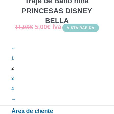
Traje de Baño niña
PRINCESAS DISNEY
BELLA
El
El
5,00
€
iva
11,95
€
VISTA RÁPIDA
precio
precio
original
actual
←
era:
es:
1
11,95€.
5,00€.
2
3
4
→
Área de cliente