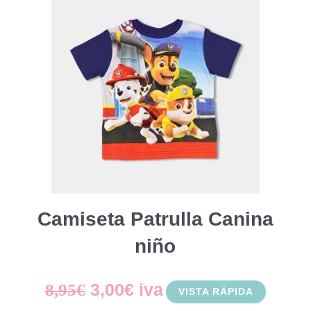
Camiseta Patrulla Canina
niño
El
El
3,00
€
iva
8,95
€
VISTA RÁPIDA