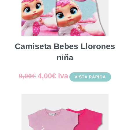
Camiseta Bebes Llorones
niña
El
El
4,00
€
iva
9,00
€
VISTA RÁPIDA
precio
precio
original
actual
era:
es:
9,00€.
4,00€.