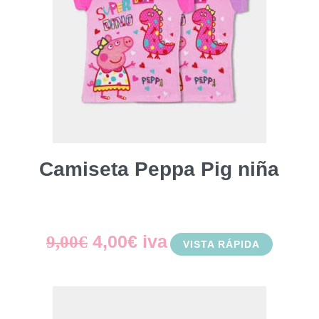
Camiseta Peppa Pig niña
El
El
4,00
€
iva
9,00
€
VISTA RÁPIDA
precio
precio
original
actual